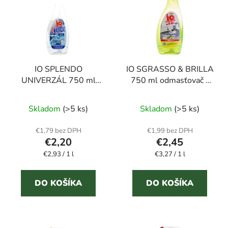
p
i
i
e
s
p
p
r
r
o
IO SPLENDO
IO SGRASSO & BRILLA
o
d
UNIVERZÁL 750 ml
750 ml odmasťovač -
d
u
univerzálny čistič nielen
náhradná náplň
u
k
Priemerné
na sklenené povrchy
Skladom
(>5 ks)
Skladom
(>5 ks)
k
t
hodnotenie
t
o
produktu
€1,79 bez DPH
€1,99 bez DPH
o
v
€2,20
€2,45
je
v
Jednotková
Jednotková
€2,93 / 1 l
5,0
€3,27 / 1 l
cena:
cena:
z
5
DO KOŠÍKA
DO KOŠÍKA
hviezdičiek.