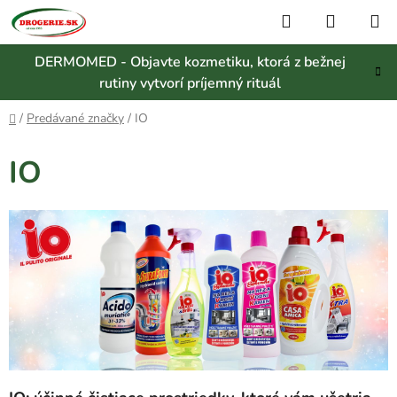
Prejsť
Hľadať
NÁKUP
na
KOŠÍK
obsah
DERMOMED - Objavte kozmetiku, ktorá z bežnej
rutiny vytvorí príjemný rituál
Domov
/
Predávané značky
/
IO
IO