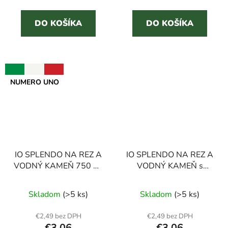
cena:
cena:
z
z
5
5
DO KOŠÍKA
DO KOŠÍKA
hviezdičiek.
hviezdičiek.
NUMERO UNO
IO SPLENDO NA REZ A
IO SPLENDO NA REZ A
VODNÝ KAMEŇ 750 ml
VODNÝ KAMEŇ s
odstraňovač vodného
octom 750 ml
Priemerné
Priemerné
kameňa
odstraňovač vodného
Skladom
(>5 ks)
Skladom
(>5 ks)
hodnotenie
kameňa
hodnotenie
produktu
produktu
€2,49 bez DPH
€2,49 bez DPH
€3,06
€3,06
je
je