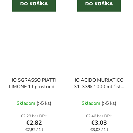
5
5
DO KOŠÍKA
DO KOŠÍKA
hviezdičiek.
hviezdičiek.
IO SGRASSO PIATTI
IO ACIDO MURIATICO
LIMONE 1 l prostriedok
31-33% 1000 ml čistič
na umývanie riadu
WC
Priemerné
Priemerné
Skladom
(>5 ks)
Skladom
(>5 ks)
hodnotenie
hodnotenie
produktu
produktu
€2,29 bez DPH
€2,46 bez DPH
€2,82
€3,03
je
je
Jednotková
Jednotková
€2,82 / 1 l
1,0
€3,03 / 1 l
2,0