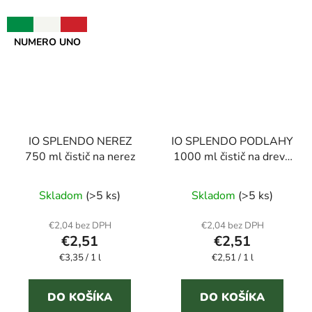
NUMERO UNO
IO SPLENDO NEREZ
IO SPLENDO PODLAHY
750 ml čistič na nerez
1000 ml čistič na drevo
a lamináty
Skladom
(>5 ks)
Skladom
(>5 ks)
€2,04 bez DPH
€2,04 bez DPH
€2,51
€2,51
Jednotková
Jednotková
€3,35 / 1 l
€2,51 / 1 l
cena:
cena:
DO KOŠÍKA
DO KOŠÍKA