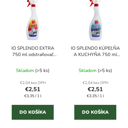
IO SPLENDO EXTRA
IO SPLENDO KÚPEĽŇA
750 ml odstraňovač
A KUCHYŇA 750 ml
vodného kameňa
univerzálny čistič
Skladom
(>5 ks)
Skladom
(>5 ks)
€2,04 bez DPH
€2,04 bez DPH
€2,51
€2,51
Jednotková
Jednotková
€3,35 / 1 l
€3,35 / 1 l
cena:
cena:
DO KOŠÍKA
DO KOŠÍKA