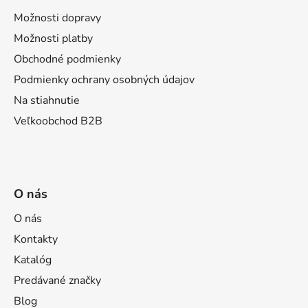
p
p
ä
Možnosti dopravy
r
t
Možnosti platby
v
i
k
Obchodné podmienky
e
y
Podmienky ochrany osobných údajov
v
Na stiahnutie
ý
p
Veľkoobchod B2B
i
s
u
O nás
O nás
Kontakty
Katalóg
Predávané značky
Blog