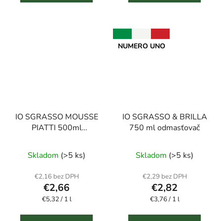
NUMERO UNO
IO SGRASSO MOUSSE
IO SGRASSO & BRILLA
PIATTI 500ml
750 ml odmasťovač
prostriedok na
Priemerné
Priemerné
umývanie riadu
Skladom
(>5 ks)
Skladom
(>5 ks)
hodnotenie
hodnotenie
produktu
produktu
€2,16 bez DPH
€2,29 bez DPH
€2,66
€2,82
je
je
Jednotková
Jednotková
€5,32 / 1 l
5,0
€3,76 / 1 l
4,0
cena:
cena:
z
z