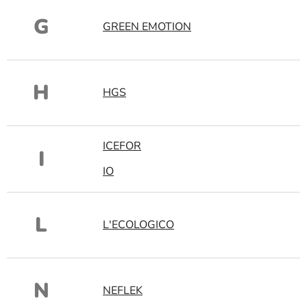
G
GREEN EMOTION
H
HGS
ICEFOR
I
IO
L
L'ECOLOGICO
N
NEFLEK