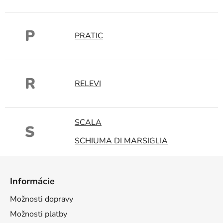
P
PRATIC
R
RELEVI
SCALA
S
SCHIUMA DI MARSIGLIA
Z
á
Informácie
p
ä
Možnosti dopravy
t
Možnosti platby