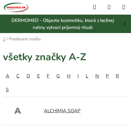
Prejsť
Hľadať
NÁKUP
na
KOŠÍK
obsah
DERMOMED - Objavte kozmetiku, ktorá z bežnej
rutiny vytvorí príjemný rituál
Domov
/
Predávané značky
všetky značky A-Z
A
C
D
E
F
G
H
I
L
N
P
R
S
A
ALCHIMIA SOAP