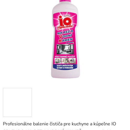
1,0
z
5
hviezdičiek.
Profesionálne balenie čističa pre kuchyne a kúpeľne IO