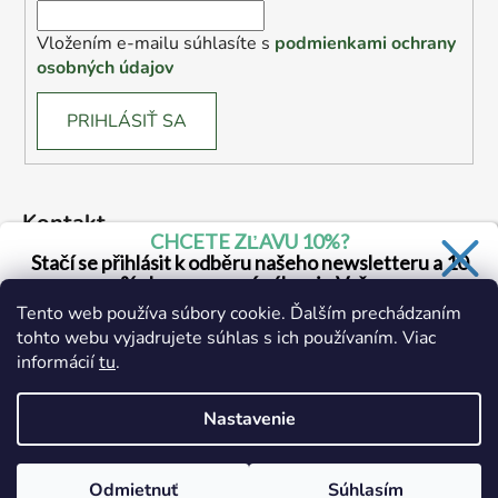
Vložením e-mailu súhlasíte s
podmienkami ochrany
osobných údajov
PRIHLÁSIŤ SA
Kontakt
CHCETE ZĽAVU 10%?
Stačí se přihlásit k odběru našeho newsletteru a 10
drogerie
@
drogerie.sk
% sleva na první nákup je Vaše
Tento web používa súbory cookie. Ďalším prechádzaním
+ 421 905 941 165
tohto webu vyjadrujete súhlas s ich používaním. Viac
informácií
tu
.
Áno, chcem sa prihlásiť
Zásady spracovania osobných údajov
Nastavenie
Odmietnuť
Súhlasím
Vytvoril Shoptet