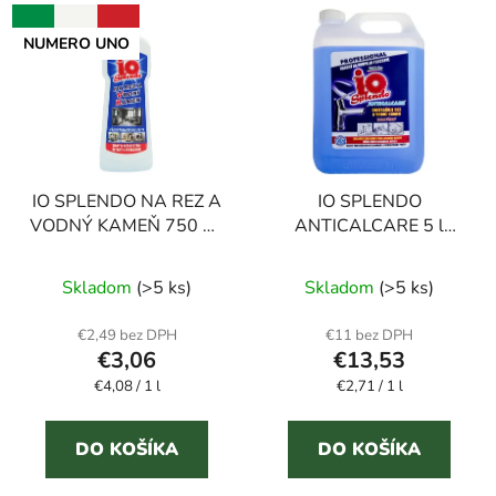
NUMERO UNO
IO SPLENDO NA REZ A
IO SPLENDO
VODNÝ KAMEŇ 750 ml
ANTICALCARE 5 l
odstraňovač vodného
odstraňovač vodného
Priemerné
Priemerné
kameňa
kameňa
Skladom
(>5 ks)
Skladom
(>5 ks)
hodnotenie
hodnotenie
produktu
produktu
€2,49 bez DPH
€11 bez DPH
€3,06
€13,53
je
je
Jednotková
Jednotková
€4,08 / 1 l
4,5
€2,71 / 1 l
5,0
cena:
cena:
z
z
5
5
DO KOŠÍKA
DO KOŠÍKA
hviezdičiek.
hviezdičiek.