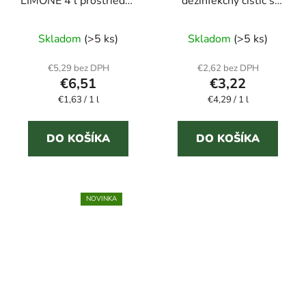
LIMONE 4 l prostriedok
dezinfekčný čistič s
na riad
kvetinovou vôňou 750
Priemerné
ml
Skladom
(>5 ks)
Skladom
(>5 ks)
hodnotenie
produktu
€5,29 bez DPH
€2,62 bez DPH
€6,51
€3,22
je
Jednotková
Jednotková
€1,63 / 1 l
€4,29 / 1 l
3,0
cena:
cena:
z
5
DO KOŠÍKA
DO KOŠÍKA
hviezdičiek.
NOVINKA