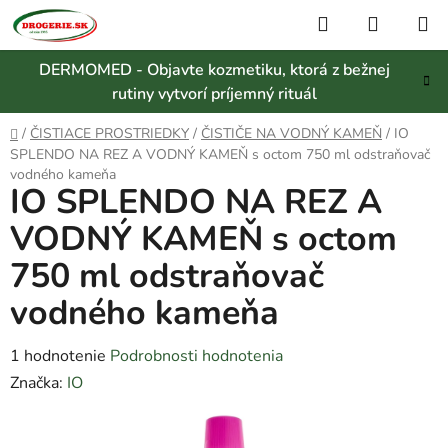
Prejsť
Hľadať
NÁKUP
na
KOŠÍK
obsah
DERMOMED - Objavte kozmetiku, ktorá z bežnej
rutiny vytvorí príjemný rituál
Domov
/
ČISTIACE PROSTRIEDKY
/
ČISTIČE NA VODNÝ KAMEŇ
/
IO
SPLENDO NA REZ A VODNÝ KAMEŇ s octom 750 ml odstraňovač
vodného kameňa
IO SPLENDO NA REZ A
VODNÝ KAMEŇ s octom
750 ml odstraňovač
vodného kameňa
Priemerné
1 hodnotenie
Podrobnosti hodnotenia
hodnotenie
Značka:
IO
produktu
je