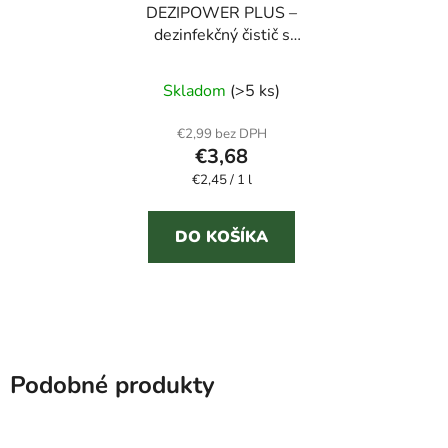
DEZIPOWER PLUS –
dezinfekčný čistič s
kvetinovou vôňou 1,5 l
Skladom
(>5 ks)
€2,99 bez DPH
€3,68
Jednotková
€2,45 / 1 l
cena:
DO KOŠÍKA
Podobné produkty