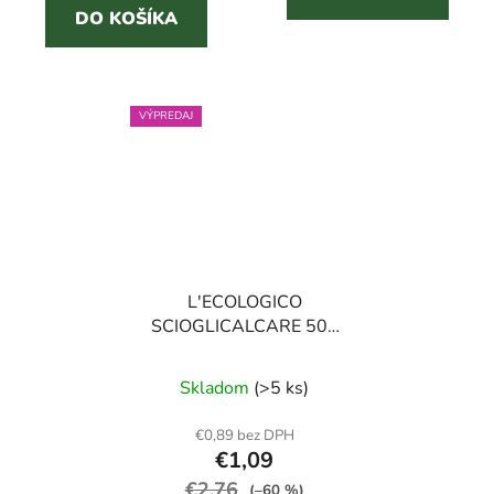
DO KOŠÍKA
VÝPREDAJ
L'ECOLOGICO
SCIOGLICALCARE 500
ml čistič na hrdzu a
vodný kameň
Skladom
(>5 ks)
€0,89 bez DPH
€1,09
€2,76
(–60 %)