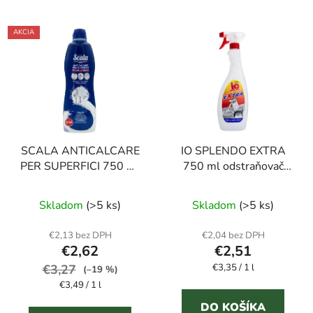
AKCIA
SCALA ANTICALCARE
IO SPLENDO EXTRA
PER SUPERFICI 750 ml
750 ml odstraňovač
odstraňovač vodného
vodného kameňa
kameňa
Skladom
(>5 ks)
Skladom
(>5 ks)
€2,13 bez DPH
€2,04 bez DPH
€2,62
€2,51
Jednotková
€3,27
€3,35 / 1 l
(–19 %)
cena:
Jednotková
€3,49 / 1 l
cena:
DO KOŠÍKA