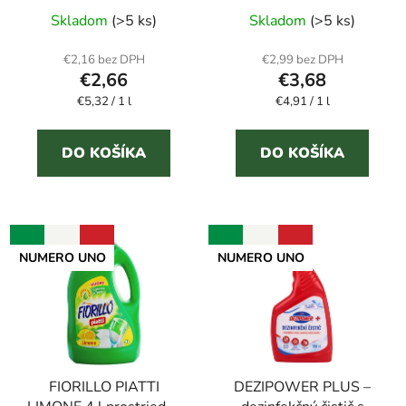
Priemerné
umývanie riadu
hypoalergénny čistič
Skladom
(>5 ks)
Skladom
(>5 ks)
hodnotenie
kúpeľní
produktu
€2,16 bez DPH
€2,99 bez DPH
€2,66
€3,68
je
Jednotková
Jednotková
€5,32 / 1 l
5,0
€4,91 / 1 l
cena:
cena:
z
5
DO KOŠÍKA
DO KOŠÍKA
hviezdičiek.
NUMERO UNO
NUMERO UNO
FIORILLO PIATTI
DEZIPOWER PLUS –