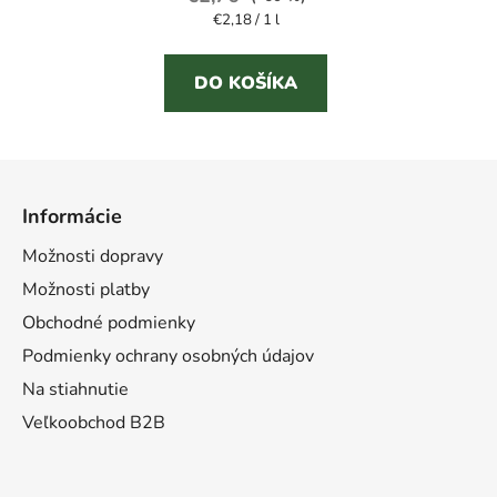
Jednotková
€2,18 / 1 l
cena:
DO KOŠÍKA
Z
á
Informácie
p
ä
Možnosti dopravy
t
Možnosti platby
i
Obchodné podmienky
e
Podmienky ochrany osobných údajov
Na stiahnutie
Veľkoobchod B2B