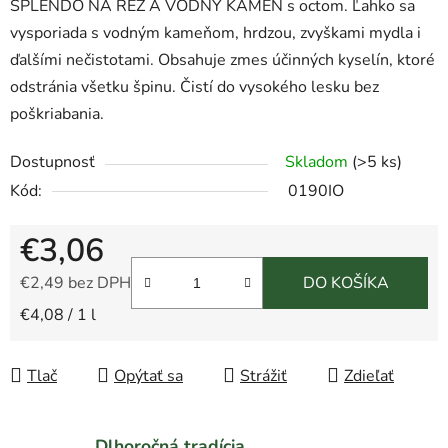
SPLENDO NA REZ A VODNÝ KAMEŇ s octom. Ľahko sa
vysporiada s vodným kameňom, hrdzou, zvyškami mydla i
ďalšími nečistotami. Obsahuje zmes účinných kyselín, ktoré
odstránia všetku špinu. Čistí do vysokého lesku bez
poškriabania.
Dostupnosť
Skladom
(>5 ks)
Kód:
0190IO
€3,06
€2,49 bez DPH
DO KOŠÍKA
Jednotková cena:
€4,08 / 1 l
Tlač
Opýtať sa
Strážiť
Zdieľať
Dlhoročná tradícia