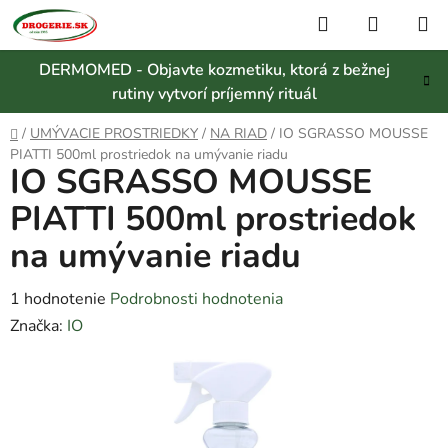
Prejsť
Hľadať
NÁKUP
na
KOŠÍK
obsah
DERMOMED - Objavte kozmetiku, ktorá z bežnej
rutiny vytvorí príjemný rituál
Domov
/
UMÝVACIE PROSTRIEDKY
/
NA RIAD
/
IO SGRASSO MOUSSE
PIATTI 500ml prostriedok na umývanie riadu
IO SGRASSO MOUSSE
PIATTI 500ml prostriedok
na umývanie riadu
Priemerné
1 hodnotenie
Podrobnosti hodnotenia
hodnotenie
Značka:
IO
produktu
je
5,0
z