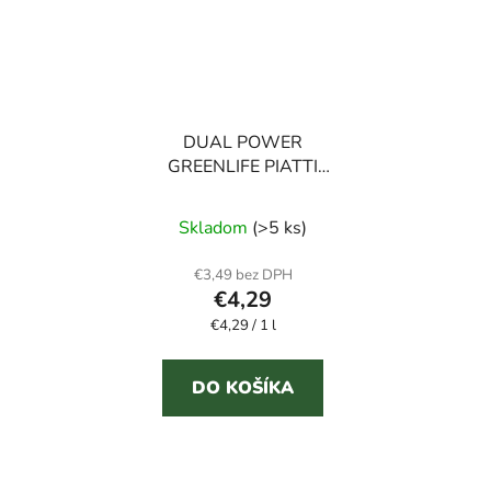
DUAL POWER
GREENLIFE PIATTI
CONCENTRATO 1000
ml prostriedok na riad
Skladom
(>5 ks)
€3,49 bez DPH
€4,29
Jednotková
€4,29 / 1 l
cena:
DO KOŠÍKA