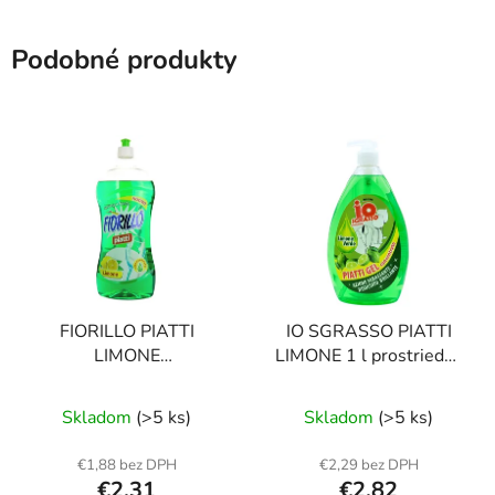
Podobné produkty
FIORILLO PIATTI
IO SGRASSO PIATTI
LIMONE
LIMONE 1 l prostriedok
CONCENTRATO 1000
na umývanie riadu
Priemerné
ml prostriedok na riad
Skladom
(>5 ks)
Skladom
(>5 ks)
hodnotenie
produktu
€1,88 bez DPH
€2,29 bez DPH
€2,31
€2,82
je