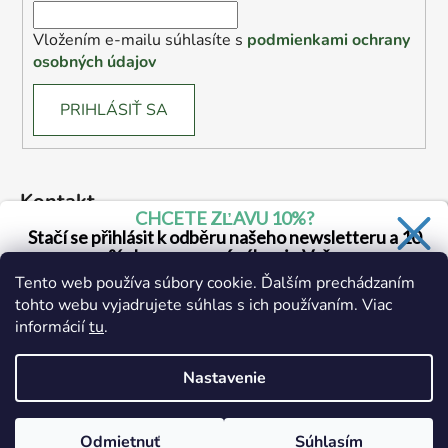
Vložením e-mailu súhlasíte s
podmienkami ochrany
osobných údajov
PRIHLÁSIŤ SA
Kontakt
CHCETE ZĽAVU 10%?
Stačí se přihlásit k odběru našeho newsletteru a 10
drogerie
@
drogerie.sk
% sleva na první nákup je Vaše
Tento web používa súbory cookie. Ďalším prechádzaním
+ 421 905 941 165
tohto webu vyjadrujete súhlas s ich používaním. Viac
informácií
tu
.
Áno, chcem sa prihlásiť
Zásady spracovania osobných údajov
Nastavenie
Odmietnuť
Súhlasím
Vytvoril Shoptet