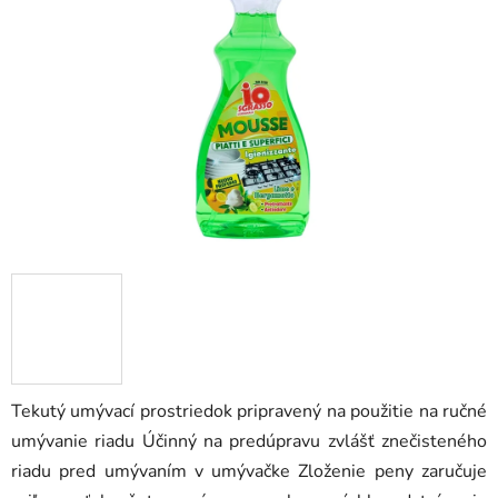
5
hviezdičiek.
Tekutý umývací prostriedok pripravený na použitie na ručné
umývanie riadu Účinný na predúpravu zvlášť znečisteného
riadu pred umývaním v umývačke Zloženie peny zaručuje