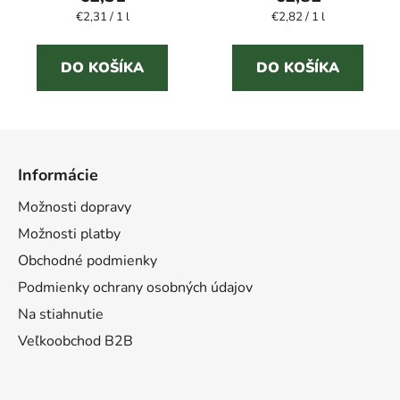
Jednotková
Jednotková
€2,31 / 1 l
€2,82 / 1 l
1,0
cena:
cena:
z
5
DO KOŠÍKA
DO KOŠÍKA
hviezdičiek.
Z
á
Informácie
p
ä
Možnosti dopravy
t
Možnosti platby
i
Obchodné podmienky
e
Podmienky ochrany osobných údajov
Na stiahnutie
Veľkoobchod B2B