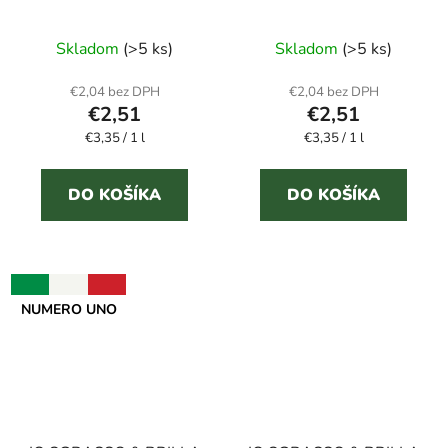
univerzálny čistič
vodného kameňa
Skladom
(>5 ks)
Skladom
(>5 ks)
€2,04 bez DPH
€2,04 bez DPH
€2,51
€2,51
Jednotková
Jednotková
€3,35 / 1 l
€3,35 / 1 l
cena:
cena:
DO KOŠÍKA
DO KOŠÍKA
NUMERO UNO