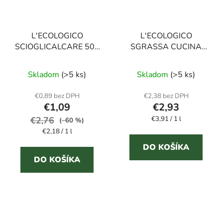
L'ECOLOGICO
L'ECOLOGICO
SCIOGLICALCARE 500
SGRASSA CUCINA
ml čistič na hrdzu a
750 ml odmasťovač
vodný kameň
Skladom
(>5 ks)
Skladom
(>5 ks)
€0,89 bez DPH
€2,38 bez DPH
€1,09
€2,93
Jednotková
€2,76
€3,91 / 1 l
(–60 %)
cena:
Jednotková
€2,18 / 1 l
cena:
DO KOŠÍKA
DO KOŠÍKA