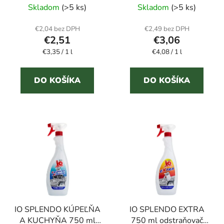
odstraňovač vodného
Skladom
(>5 ks)
Skladom
(>5 ks)
kameňa
hodnotenie
produktu
€2,04 bez DPH
€2,49 bez DPH
€2,51
€3,06
je
Jednotková
Jednotková
€3,35 / 1 l
€4,08 / 1 l
1,0
cena:
cena:
z
5
DO KOŠÍKA
DO KOŠÍKA
hviezdičiek.
IO SPLENDO KÚPEĽŇA
IO SPLENDO EXTRA
A KUCHYŇA 750 ml
750 ml odstraňovač