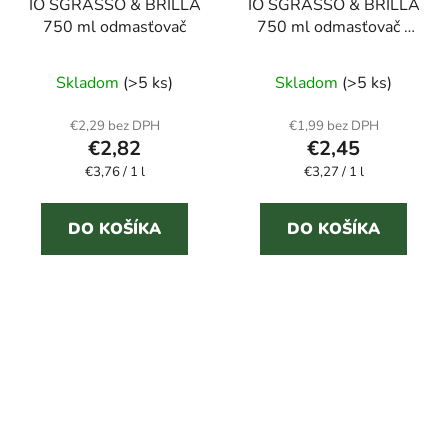
IO SGRASSO & BRILLA
IO SGRASSO & BRILLA
750 ml odmasťovač
750 ml odmasťovač -
náhradná náplň
Priemerné
Skladom
(>5 ks)
Skladom
(>5 ks)
hodnotenie
produktu
€2,29 bez DPH
€1,99 bez DPH
€2,82
€2,45
je
Jednotková
Jednotková
€3,76 / 1 l
4,0
€3,27 / 1 l
cena:
cena:
z
5
DO KOŠÍKA
DO KOŠÍKA
hviezdičiek.