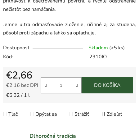
priľnavosť k ošetrovanému povrchu a rýchle odstránenie
nečistôt bez namáčania.
Jemne ultra odmasťovacie zloženie, účinné aj za studena,
pôsobí proti zápachu a ľahko sa oplachuje.
Dostupnosť
Skladom
(>5 ks)
Kód:
2910IO
€2,66
€2,16 bez DPH
DO KOŠÍKA
Jednotková cena:
€5,32 / 1 l
Tlač
Opýtať sa
Strážiť
Zdieľať
Dlhoročná tradícia