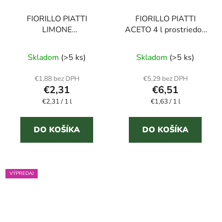
FIORILLO PIATTI
FIORILLO PIATTI
LIMONE
ACETO 4 l prostriedok
CONCENTRATO 1000
na riad
ml prostriedok na riad
Skladom
(>5 ks)
Skladom
(>5 ks)
€1,88 bez DPH
€5,29 bez DPH
€2,31
€6,51
Jednotková
Jednotková
€2,31 / 1 l
€1,63 / 1 l
cena:
cena:
DO KOŠÍKA
DO KOŠÍKA
VÝPREDAJ