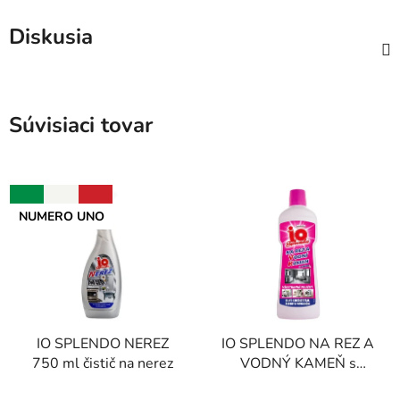
Diskusia
Súvisiaci tovar
NUMERO UNO
IO SPLENDO NEREZ
IO SPLENDO NA REZ A
750 ml čistič na nerez
VODNÝ KAMEŇ s
octom 750 ml
Priemerné