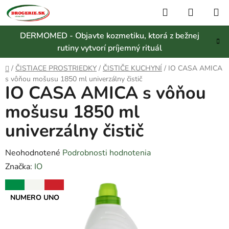
Prejsť
Hľadať
NÁKUP
na
KOŠÍK
obsah
DERMOMED - Objavte kozmetiku, ktorá z bežnej
rutiny vytvorí príjemný rituál
Domov
/
ČISTIACE PROSTRIEDKY
/
ČISTIČE KUCHYNÍ
/
IO CASA AMICA
s vôňou mošusu 1850 ml univerzálny čistič
IO CASA AMICA s vôňou
mošusu 1850 ml
univerzálny čistič
Priemerné
Neohodnotené
Podrobnosti hodnotenia
hodnotenie
Značka:
IO
produktu
NUMERO UNO
je
0,0
z