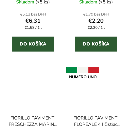
Skladom
(>5 ks)
Skladom
(>5 ks)
€5,13 bez DPH
€1,79 bez DPH
€6,31
€2,20
Jednotková
Jednotková
€1,58 / 1 l
€2,20 / 1 l
cena:
cena:
DO KOŠÍKA
DO KOŠÍKA
NUMERO UNO
FIORILLO PAVIMENTI
FIORILLO PAVIMENTI
FRESCHEZZA MARINA
FLOREALE 4 l čistiaci