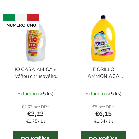
NUMERO UNO
IO CASA AMICA s
FIORILLO
vôňou citrusového
AMMONIACA
ovocia 1850 ml
PROFUMATA 4 l
Priemerné
univerzálny čistič
univerzálny čistiaci
Skladom
(>5 ks)
Skladom
(>5 ks)
hodnotenie
prostriedok
produktu
€2,63 bez DPH
€5 bez DPH
€3,23
€6,15
je
Jednotková
Jednotková
€1,75 / 1 l
5,0
€1,54 / 1 l
cena:
cena:
z
5
DO KOŠÍKA
DO KOŠÍKA