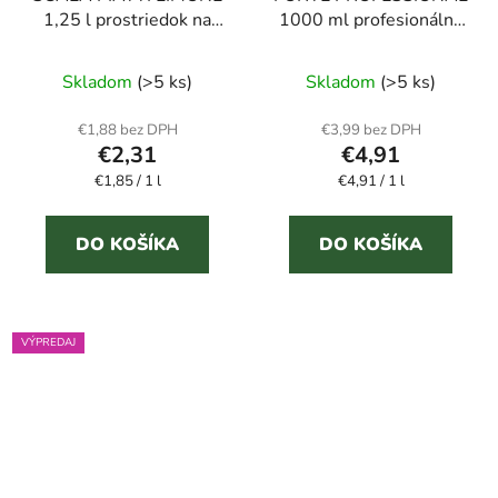
1,25 l prostriedok na
1000 ml profesionálny
umývanie riadu
čistič odpadov (predaj
na IČO)
Skladom
(>5 ks)
Skladom
(>5 ks)
€1,88 bez DPH
€3,99 bez DPH
€2,31
€4,91
Jednotková
Jednotková
€1,85 / 1 l
€4,91 / 1 l
cena:
cena:
DO KOŠÍKA
DO KOŠÍKA
VÝPREDAJ