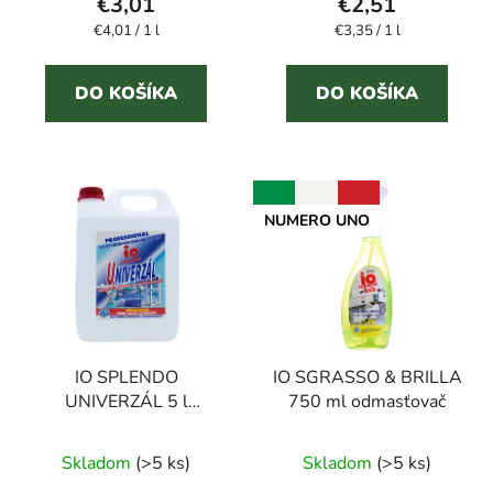
€3,01
€2,51
Jednotková
Jednotková
€4,01 / 1 l
€3,35 / 1 l
cena:
cena:
DO KOŠÍKA
DO KOŠÍKA
NUMERO UNO
IO SPLENDO
IO SGRASSO & BRILLA
UNIVERZÁL 5 l
750 ml odmasťovač
univerzálny čistič nielen
Priemerné
na sklenené povrchy
Skladom
(>5 ks)
Skladom
(>5 ks)
hodnotenie