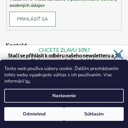
osobných údajov
PRIHLÁSIŤ SA
Kontakt
CHCETE ZĽAVU 10%?
Stačí se přihlásit k odběru našeho newsletteru a 10
drogerie
@
drogerie.sk
% sleva na první nákup je Vaše
Tento web používa súbory cookie. Ďalším prechádzaním
+ 421 905 941 165
tohto webu vyjadrujete súhlas s ich používaním. Viac
informácií
tu
.
Áno, chcem sa prihlásiť
Zásady spracovania osobných údajov
Nastavenie
Odmietnuť
Súhlasím
Vytvoril Shoptet
Copyright 2026
Drogerie.sk
. Všetky práva vyhradené.