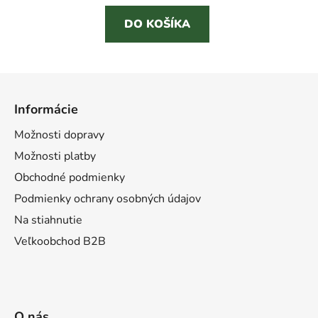
DO KOŠÍKA
Z
á
Informácie
p
ä
Možnosti dopravy
t
Možnosti platby
i
Obchodné podmienky
e
Podmienky ochrany osobných údajov
Na stiahnutie
Veľkoobchod B2B
O nás