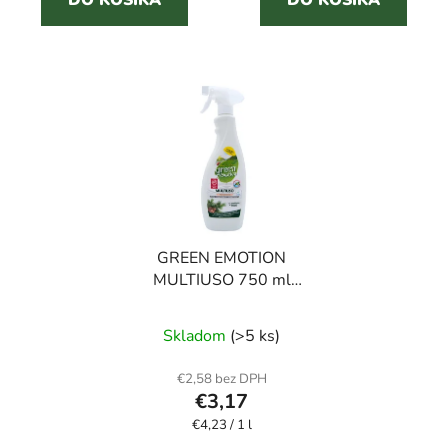
hviezdičiek.
GREEN EMOTION
MULTIUSO 750 ml
hypoalergénny
univerzálny čistič
Skladom
(>5 ks)
€2,58 bez DPH
€3,17
Jednotková
€4,23 / 1 l
cena: