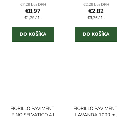
produktu
€7,29 bez DPH
€2,29 bez DPH
€8,97
€2,82
je
Jednotková
Jednotková
€1,79 / 1 l
€3,76 / 1 l
4,0
cena:
cena:
z
5
DO KOŠÍKA
DO KOŠÍKA
hviezdičiek.
FIORILLO PAVIMENTI
FIORILLO PAVIMENTI
PINO SELVATICO 4 l
LAVANDA 1000 ml
čistiaci prostriedok na
čistiaci prostriedok na
podlahy
podlahy