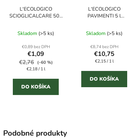
L'ECOLOGICO
L'ECOLOGICO
SCIOGLICALCARE 500
PAVIMENTI 5 l
ml čistič na hrdzu a
prostriedok na podlahy
vodný kameň
Skladom
(>5 ks)
Skladom
(>5 ks)
€0,89 bez DPH
€8,74 bez DPH
€1,09
€10,75
Jednotková
€2,76
€2,15 / 1 l
(–60 %)
cena:
Jednotková
€2,18 / 1 l
cena:
DO KOŠÍKA
DO KOŠÍKA
Podobné produkty