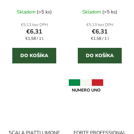
4 l čistiaci prostriedok
prostriedok na podlahy
Priemerné
Priemerné
na podlahy
Skladom
(>5 ks)
Skladom
(>5 ks)
hodnotenie
hodnotenie
produktu
produktu
€5,13 bez DPH
€5,13 bez DPH
€6,31
€6,31
je
je
Jednotková
Jednotková
€1,58 / 1 l
5,0
€1,58 / 1 l
2,9
cena:
cena:
z
z
5
5
DO KOŠÍKA
DO KOŠÍKA
hviezdičiek.
hviezdičiek.
NUMERO UNO
SCALA PIATTI LIMONE
FORTE PROFESSIONAL