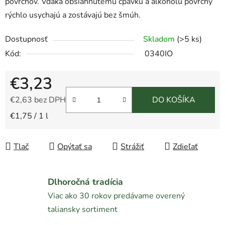
povrchov. Vďaka obsiahnutému čpavku a alkoholu povrchy
rýchlo usychajú a zostávajú bez šmúh.
Dostupnosť
Skladom
(>5 ks)
Kód:
0340IO
€3,23
€2,63 bez DPH
DO KOŠÍKA
Jednotková cena:
€1,75 / 1 l
Tlač
Opýtať sa
Strážiť
Zdieľať
Dlhoročná tradícia
Viac ako 30 rokov predávame overený
taliansky sortiment