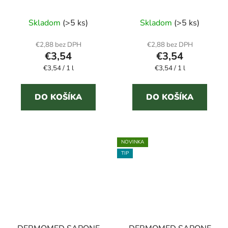
ruke biele pižmo 1 l
limeta 1 l
Skladom
(>5 ks)
Skladom
(>5 ks)
€2,88 bez DPH
€2,88 bez DPH
€3,54
€3,54
Jednotková
Jednotková
€3,54 / 1 l
€3,54 / 1 l
cena:
cena:
DO KOŠÍKA
DO KOŠÍKA
NOVINKA
TIP