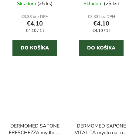
Skladom
(>5 ks)
Skladom
(>5 ks)
€3,33 bez DPH
€3,33 bez DPH
€4,10
€4,10
Jednotková
Jednotková
€4,10 / 1 l
€4,10 / 1 l
cena:
cena:
DO KOŠÍKA
DO KOŠÍKA
DERMOMED SAPONE
DERMOMED SAPONE
FRESCHEZZA mydlo na
VITALITÁ mydlo na ruky