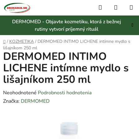
Prejsť
Hľadať
NÁKUP
na
KOŠÍK
obsah
DERMOMED - Objavte kozmetiku, ktorá z bežnej
rutiny vytvorí príjemný rituál
Domov
/
KOZMETIKA
/
DERMOMED INTIMO LICHENE intímne mydlo s
lišajníkom 250 ml
DERMOMED INTIMO
LICHENE intímne mydlo s
lišajníkom 250 ml
Priemerné
Neohodnotené
Podrobnosti hodnotenia
hodnotenie
Značka:
DERMOMED
produktu
je
0,0
z