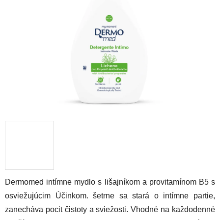
5
hviezdičiek.
Dermomed intímne mydlo s lišajníkom a provitamínom B5 s
osviežujúcim Účinkom. šetrne sa stará o intímne partie,
zanecháva pocit čistoty a sviežosti. Vhodné na každodenné