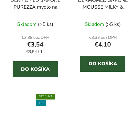
DERMOMED SAPONE
DERMOMED SAPONE
PUREZZA mydlo na
MOUSSE MILKY &
ruky aloe 1 l
VANILLA 500 ml
Skladom
(>5 ks)
Skladom
(>5 ks)
€2,88 bez DPH
€3,33 bez DPH
€3,54
€4,10
Jednotková
€3,54 / 1 l
cena:
DO KOŠÍKA
DO KOŠÍKA
NOVINKA
TIP