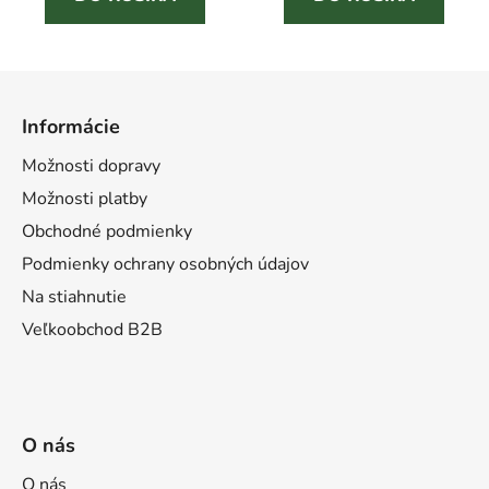
Z
á
Informácie
p
ä
Možnosti dopravy
t
Možnosti platby
i
Obchodné podmienky
e
Podmienky ochrany osobných údajov
Na stiahnutie
Veľkoobchod B2B
O nás
O nás