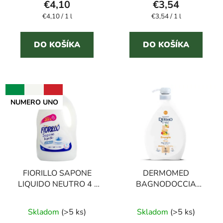
€4,10
€3,54
Jednotková
Jednotková
€4,10 / 1 l
€3,54 / 1 l
cena:
cena:
DO KOŠÍKA
DO KOŠÍKA
NUMERO UNO
FIORILLO SAPONE
DERMOMED
LIQUIDO NEUTRO 4 l
BAGNODOCCIA
tekuté mydlo
ENERGIA sprchový gél
mango 1 l
Skladom
(>5 ks)
Skladom
(>5 ks)