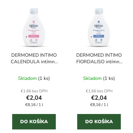
DERMOMED INTIMO
DERMOMED INTIMO
CALENDULA intímne
FIORDALISO intímne
mydlo s nechtíkom 250
mydlo s nevädzou 250
Priemerné
ml
ml
Skladom
(1 ks)
Skladom
(1 ks)
hodnotenie
produktu
€1,66 bez DPH
€1,66 bez DPH
€2,04
€2,04
je
Jednotková
Jednotková
€8,16 / 1 l
€8,16 / 1 l
5,0
cena:
cena:
z
5
DO KOŠÍKA
DO KOŠÍKA
hviezdičiek.