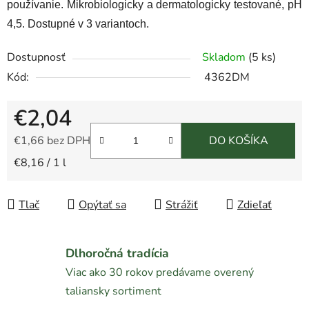
používanie. Mikrobiologicky a dermatologicky testované, pH
4,5. Dostupné v 3 variantoch.
Dostupnosť
Skladom
(5 ks)
Kód:
4362DM
€2,04
€1,66 bez DPH
DO KOŠÍKA
Jednotková cena:
€8,16 / 1 l
Tlač
Opýtať sa
Strážiť
Zdieľať
Dlhoročná tradícia
Viac ako 30 rokov predávame overený
taliansky sortiment