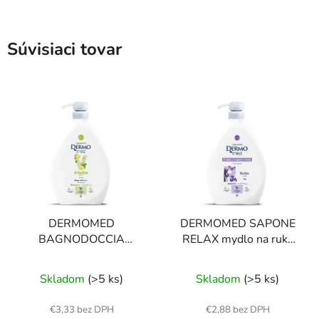
Súvisiaci tovar
DERMOMED
DERMOMED SAPONE
BAGNODOCCIA
RELAX mydlo na ruky
VITALITÁ sprchový gél
kosatec 1 l
limeta 1 l
Skladom
(>5 ks)
Skladom
(>5 ks)
€3,33 bez DPH
€2,88 bez DPH