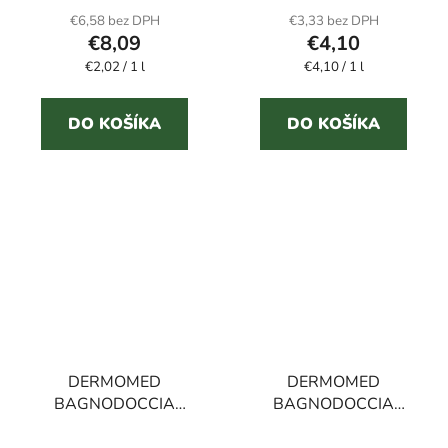
€6,58 bez DPH
€3,33 bez DPH
€8,09
€4,10
Jednotková
Jednotková
€2,02 / 1 l
€4,10 / 1 l
cena:
cena:
DO KOŠÍKA
DO KOŠÍKA
DERMOMED
DERMOMED
BAGNODOCCIA
BAGNODOCCIA
SENSUALITÁ sprchový
BEAUTY sprchový gél
gél argan 1 l
biele kvety 1 l