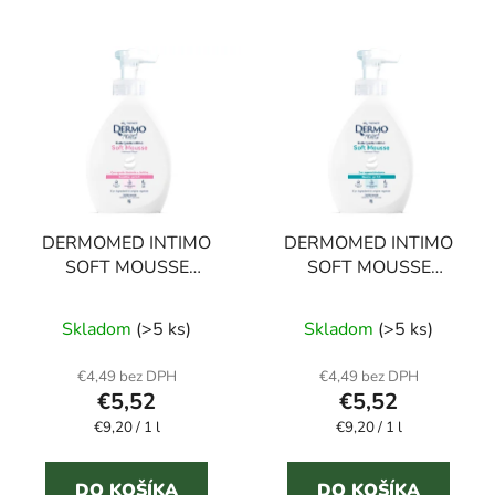
DERMOMED INTIMO
DERMOMED INTIMO
SOFT MOUSSE
SOFT MOUSSE
SENSITIVE 600 ml
NEUTRO 600 ml
intímna pena
intímna pena
Skladom
(>5 ks)
Skladom
(>5 ks)
€4,49 bez DPH
€4,49 bez DPH
€5,52
€5,52
Jednotková
Jednotková
€9,20 / 1 l
€9,20 / 1 l
cena:
cena:
DO KOŠÍKA
DO KOŠÍKA