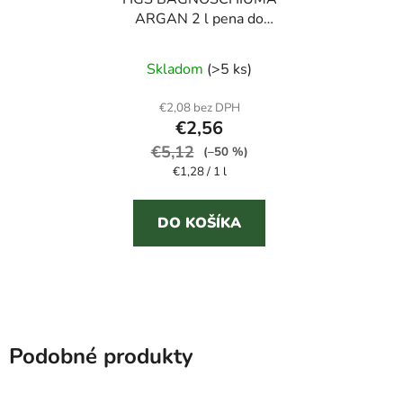
ARGAN 2 l pena do
kúpeľa
Skladom
(>5 ks)
€2,08 bez DPH
€2,56
€5,12
(–50 %)
Jednotková
€1,28 / 1 l
cena:
DO KOŠÍKA
Podobné produkty