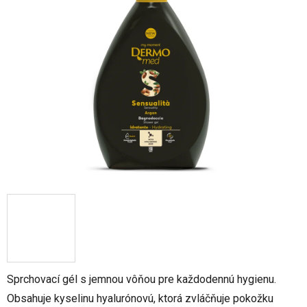
z
5
hviezdičiek.
Sprchovací gél s jemnou vôňou pre každodennú hygienu.
Obsahuje kyselinu hyalurónovú, ktorá zvláčňuje pokožku