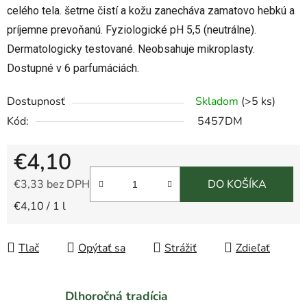
celého tela. šetrne čistí a kožu zanecháva zamatovo hebkú a
príjemne prevoňanú. Fyziologické pH 5,5 (neutrálne).
Dermatologicky testované. Neobsahuje mikroplasty.
Dostupné v 6 parfumáciách.
Dostupnosť
Skladom
(>5 ks)
Kód:
5457DM
€4,10
€3,33 bez DPH
DO KOŠÍKA
Jednotková cena:
€4,10 / 1 l
Tlač
Opýtať sa
Strážiť
Zdieľať
Dlhoročná tradícia