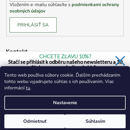
Vložením e-mailu súhlasíte s
podmienkami ochrany
osobných údajov
PRIHLÁSIŤ SA
Kontakt
CHCETE ZĽAVU 10%?
Stačí se přihlásit k odběru našeho newsletteru a 10
drogerie
@
drogerie.sk
% sleva na první nákup je Vaše
Tento web používa súbory cookie. Ďalším prechádzaním
+ 421 905 941 165
tohto webu vyjadrujete súhlas s ich používaním. Viac
informácií
tu
.
Áno, chcem sa prihlásiť
Zásady spracovania osobných údajov
Nastavenie
Odmietnuť
Súhlasím
Vytvoril Shoptet
Copyright 2026
Drogerie.sk
. Všetky práva vyhradené.