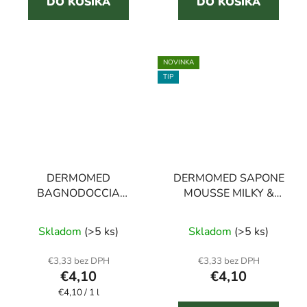
DO KOŠÍKA
DO KOŠÍKA
NOVINKA
TIP
DERMOMED
DERMOMED SAPONE
BAGNODOCCIA
MOUSSE MILKY &
BEAUTY sprchový gél
VANILLA 500 ml
biele kvety 1 l
Skladom
(>5 ks)
Skladom
(>5 ks)
€3,33 bez DPH
€3,33 bez DPH
€4,10
€4,10
Jednotková
€4,10 / 1 l
cena: