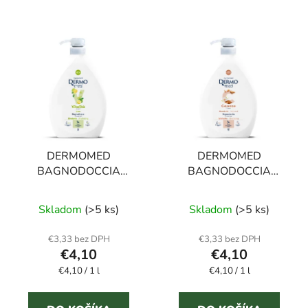
DERMOMED
DERMOMED
BAGNODOCCIA
BAGNODOCCIA
VITALITÁ sprchový gél
CAREZZA sprchový gél
limeta 1 l
mandle 1 l
Skladom
(>5 ks)
Skladom
(>5 ks)
€3,33 bez DPH
€3,33 bez DPH
€4,10
€4,10
Jednotková
Jednotková
€4,10 / 1 l
€4,10 / 1 l
cena:
cena: