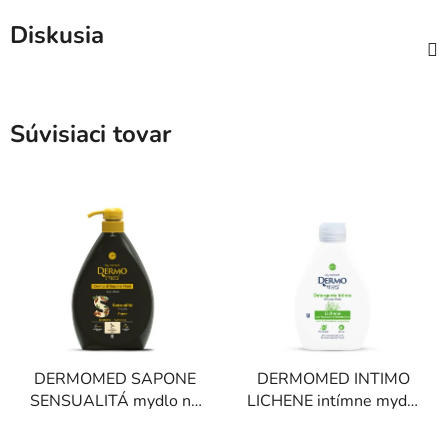
Diskusia
Súvisiaci tovar
DERMOMED SAPONE
DERMOMED INTIMO
SENSUALITÁ mydlo na
LICHENE intímne mydlo
ruky argan 1 l
s lišajníkom 250 ml