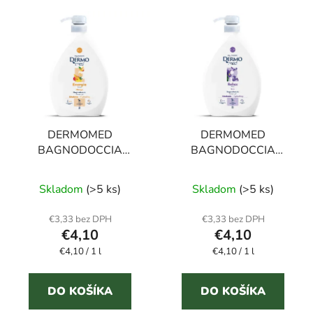
DERMOMED
DERMOMED
BAGNODOCCIA
BAGNODOCCIA
ENERGIA sprchový gél
RELAX sprchový gél
Priemerné
mango 1 l
kosatec 1 l
Skladom
(>5 ks)
Skladom
(>5 ks)
hodnotenie
produktu
€3,33 bez DPH
€3,33 bez DPH
€4,10
€4,10
je
Jednotková
Jednotková
€4,10 / 1 l
€4,10 / 1 l
5,0
cena:
cena:
z
5
DO KOŠÍKA
DO KOŠÍKA
hviezdičiek.