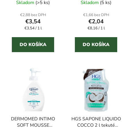
Skladom
(>5 ks)
Skladom
(5 ks)
€2,88 bez DPH
€1,66 bez DPH
€3,54
€2,04
Jednotková
Jednotková
€3,54 / 1 l
€8,16 / 1 l
cena:
cena:
DO KOŠÍKA
DO KOŠÍKA
DERMOMED INTIMO
HGS SAPONE LIQUIDO
SOFT MOUSSE
COCCO 2 l tekuté