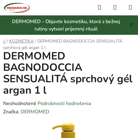
Prejsť
Hľadať
NÁKUP
na
KOŠÍK
obsah
DERMOMED - Objavte kozmetiku, ktorá z bežnej
rutiny vytvorí príjemný rituál
Domov
/
KOZMETIKA
/
DERMOMED BAGNODOCCIA SENSUALITÁ
sprchový gél argan 1 l
DERMOMED
BAGNODOCCIA
SENSUALITÁ sprchový gél
argan 1 l
Priemerné
Neohodnotené
Podrobnosti hodnotenia
hodnotenie
Značka:
DERMOMED
produktu
je
0,0