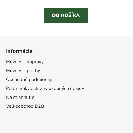
DO KOŠÍKA
Z
á
Informácie
p
ä
Možnosti dopravy
t
Možnosti platby
i
Obchodné podmienky
e
Podmienky ochrany osobných údajov
Na stiahnutie
Veľkoobchod B2B