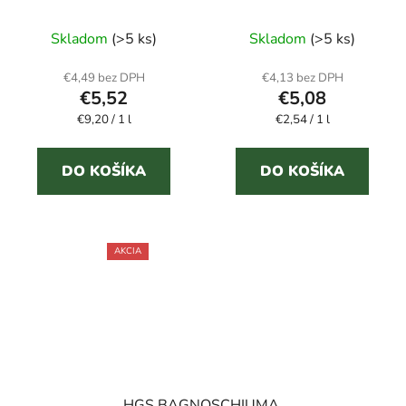
NEUTRO 600 ml
mydlo
Priemerné
intímna pena
Skladom
(>5 ks)
Skladom
(>5 ks)
hodnotenie
produktu
€4,49 bez DPH
€4,13 bez DPH
€5,52
€5,08
je
Jednotková
Jednotková
€9,20 / 1 l
€2,54 / 1 l
5,0
cena:
cena:
z
5
DO KOŠÍKA
DO KOŠÍKA
hviezdičiek.
AKCIA
HGS BAGNOSCHIUMA