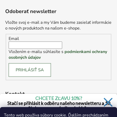
Odoberať newsletter
Vložte svoj e-mail a my Vám budeme zasielať informácie
o nových produktoch na našom e-shope.
Email
Vložením e-mailu súhlasíte s
podmienkami ochrany
osobných údajov
PRIHLÁSIŤ SA
Kontakt
CHCETE ZĽAVU 10%?
Stačí se přihlásit k odběru našeho newsletteru a 10
drogerie
@
drogerie.sk
% sleva na první nákup je Vaše
Tento web používa súbory cookie. Ďalším prechádzaním