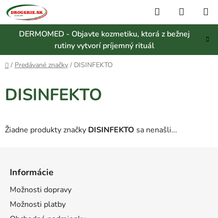
Prejsť
Hľadať
NÁKUP
na
KOŠÍK
obsah
DERMOMED - Objavte kozmetiku, ktorá z bežnej
rutiny vytvorí príjemný rituál
Domov
/
Predávané značky
/
DISINFEKTO
DISINFEKTO
Žiadne produkty značky
DISINFEKTO
sa nenašli...
Z
á
Informácie
p
ä
Možnosti dopravy
t
Možnosti platby
i