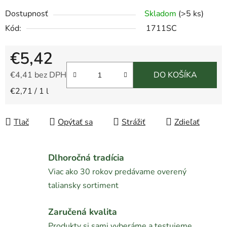
Dostupnosť
Skladom
(>5 ks)
Kód:
1711SC
€5,42
€4,41 bez DPH
DO KOŠÍKA
Jednotková cena:
€2,71 / 1 l
Tlač
Opýtať sa
Strážiť
Zdieľať
Dlhoročná tradícia
Viac ako 30 rokov predávame overený
taliansky sortiment
Zaručená kvalita
Produkty si sami vyberáme a testujeme