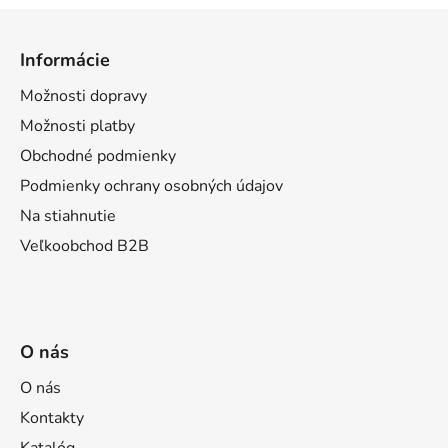
Z
á
Informácie
p
ä
Možnosti dopravy
t
Možnosti platby
i
Obchodné podmienky
e
Podmienky ochrany osobných údajov
Na stiahnutie
Veľkoobchod B2B
O nás
O nás
Kontakty