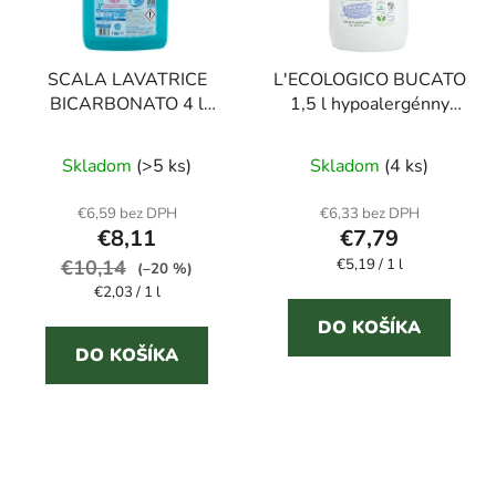
SCALA LAVATRICE
L'ECOLOGICO BUCATO
BICARBONATO 4 l
1,5 l hypoalergénny
prací gél
prací gél
Priemerné
Skladom
(>5 ks)
Skladom
(4 ks)
hodnotenie
produktu
€6,59 bez DPH
€6,33 bez DPH
€8,11
€7,79
je
Jednotková
€10,14
€5,19 / 1 l
5,0
(–20 %)
cena:
Jednotková
€2,03 / 1 l
z
cena:
5
DO KOŠÍKA
DO KOŠÍKA
hviezdičiek.