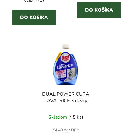
Jednotková
€25,44 / 1 l
z
cena:
5
DO KOŠÍKA
DO KOŠÍKA
hviezdičiek.
DUAL POWER CURA
LAVATRICE 3 dávky
600 ml čistič práčky
Skladom
(>5 ks)
€4,49 bez DPH