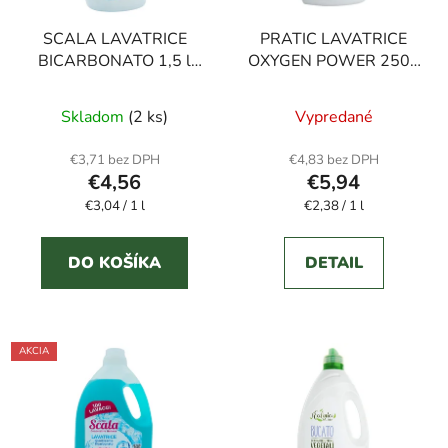
SCALA LAVATRICE
PRATIC LAVATRICE
BICARBONATO 1,5 l
OXYGEN POWER 2500
prací gél
ml prací gél s aktívnym
Priemerné
kyslíkom
Skladom
(2 ks)
Vypredané
hodnotenie
produktu
€3,71 bez DPH
€4,83 bez DPH
€4,56
€5,94
je
Jednotková
Jednotková
€3,04 / 1 l
3,0
€2,38 / 1 l
cena:
cena:
z
5
DO KOŠÍKA
DETAIL
hviezdičiek.
AKCIA