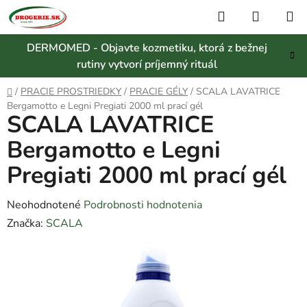
Prejsť
Hľadať
NÁKUP
na
KOŠÍK
obsah
DERMOMED - Objavte kozmetiku, ktorá z bežnej
rutiny vytvorí príjemný rituál
Domov
/
PRACIE PROSTRIEDKY
/
PRACIE GÉLY
/
SCALA LAVATRICE
Bergamotto e Legni Pregiati 2000 ml prací gél
SCALA LAVATRICE
Bergamotto e Legni
Pregiati 2000 ml prací gél
Priemerné
Neohodnotené
Podrobnosti hodnotenia
hodnotenie
Značka:
SCALA
produktu
je
0,0
z