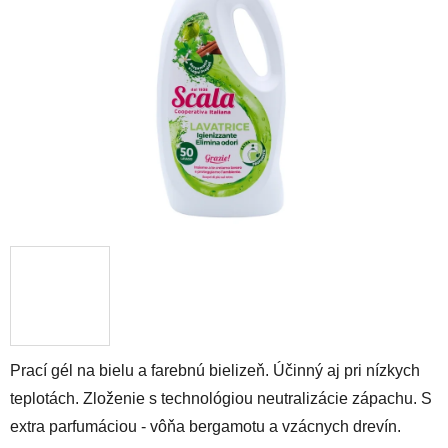
5
hviezdičiek.
Prací gél na bielu a farebnú bielizeň. Účinný aj pri nízkych
teplotách. Zloženie s technológiou neutralizácie zápachu. S
extra parfumáciou - vôňa bergamotu a vzácnych drevín.