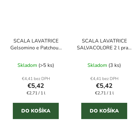
SCALA LAVATRICE
SCALA LAVATRICE
Gelsomino e Patchouli
SALVACOLORE 2 l prací
2 l prací gél
gél
Skladom
(>5 ks)
Skladom
(3 ks)
€4,41 bez DPH
€4,41 bez DPH
€5,42
€5,42
Jednotková
Jednotková
€2,71 / 1 l
€2,71 / 1 l
cena:
cena:
DO KOŠÍKA
DO KOŠÍKA