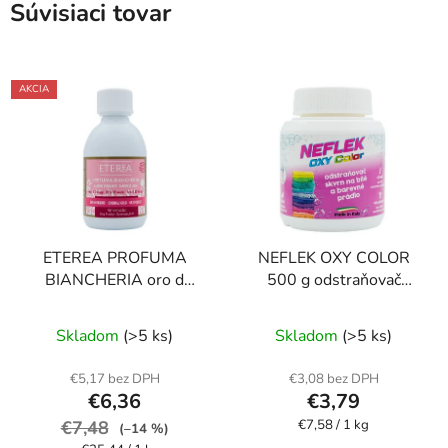
Súvisiaci tovar
AKCIA
ETEREA PROFUMA
NEFLEK OXY COLOR
BIANCHERIA oro d
500 g odstraňovač
´oriente 250 ml parfum
škvŕn
Priemerné
na bielizeň
Skladom
(>5 ks)
Skladom
(>5 ks)
hodnotenie
produktu
€5,17 bez DPH
€3,08 bez DPH
€6,36
€3,79
je
Jednotková
€7,48
€7,58 / 1 kg
5,0
(–14 %)
cena: