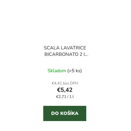
SCALA LAVATRICE
BICARBONATO 2 l
prací gél
Skladom
(>5 ks)
€4,41 bez DPH
€5,42
Jednotková
€2,71 / 1 l
cena:
DO KOŠÍKA