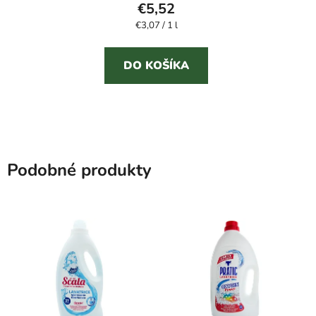
€5,52
Jednotková
€3,07 / 1 l
cena:
DO KOŠÍKA
Podobné produkty