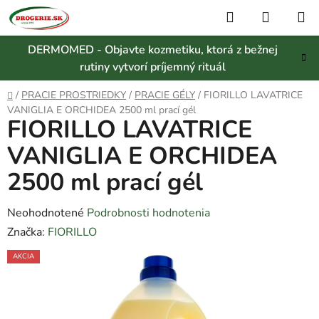
Prejsť
Hľadať
NÁKUP
na
KOŠÍK
obsah
DERMOMED - Objavte kozmetiku, ktorá z bežnej
rutiny vytvorí príjemný rituál
Domov
/
PRACIE PROSTRIEDKY
/
PRACIE GÉLY
/
FIORILLO LAVATRICE
VANIGLIA E ORCHIDEA 2500 ml prací gél
FIORILLO LAVATRICE
VANIGLIA E ORCHIDEA
2500 ml prací gél
Priemerné
Neohodnotené
Podrobnosti hodnotenia
hodnotenie
Značka:
FIORILLO
produktu
AKCIA
je
0,0
z