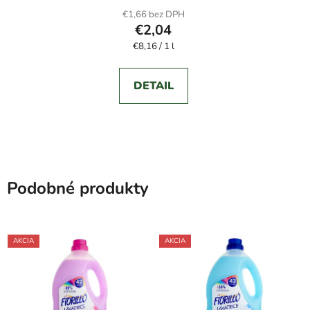
€1,66 bez DPH
€2,04
Jednotková
€8,16 / 1 l
cena:
DETAIL
Podobné produkty
AKCIA
AKCIA