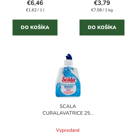
€6,46
€3,79
je
Jednotková
Jednotková
€1,62 / 1 l
€7,58 / 1 kg
5,0
cena:
cena:
z
5
DO KOŠÍKA
DO KOŠÍKA
hviezdičiek.
SCALA
CURALAVATRICE 250
ml čistič práčky 3v1
Vypredané