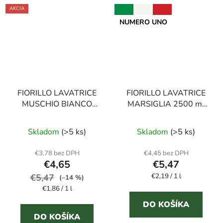
AKCIA
NUMERO UNO
FIORILLO LAVATRICE
FIORILLO LAVATRICE
MUSCHIO BIANCO
MARSIGLIA 2500 ml
2500 ml prací gél
prací gél s marseillským
Priemerné
mydlom
Skladom
(>5 ks)
Skladom
(>5 ks)
hodnotenie
produktu
€3,78 bez DPH
€4,45 bez DPH
€4,65
€5,47
je
Jednotková
€5,47
€2,19 / 1 l
5,0
(–14 %)
cena:
Jednotková
€1,86 / 1 l
z
cena:
5
DO KOŠÍKA
DO KOŠÍKA
hviezdičiek.