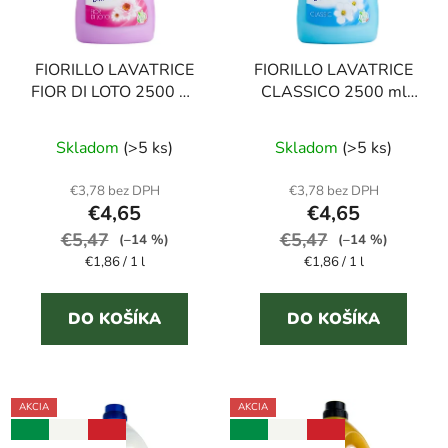
FIORILLO LAVATRICE
FIORILLO LAVATRICE
FIOR DI LOTO 2500 ml
CLASSICO 2500 ml
prací gél
prací gél
Priemerné
Priemerné
Skladom
(>5 ks)
Skladom
(>5 ks)
hodnotenie
hodnotenie
produktu
produktu
€3,78 bez DPH
€3,78 bez DPH
€4,65
€4,65
je
je
€5,47
5,0
€5,47
4,4
(–14 %)
(–14 %)
Jednotková
Jednotková
€1,86 / 1 l
€1,86 / 1 l
z
z
cena:
cena:
5
5
DO KOŠÍKA
DO KOŠÍKA
hviezdičiek.
hviezdičiek.
AKCIA
AKCIA
NUMERO UNO
NUMERO UNO