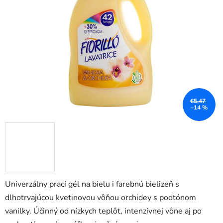
5
hviezdičiek.
€5,47
–14 %
Univerzálny prací gél na bielu i farebnú bielizeň s
dlhotrvajúcou kvetinovou vôňou orchidey s podtónom
vanilky. Účinný od nízkych teplôt, intenzívnej vône aj po