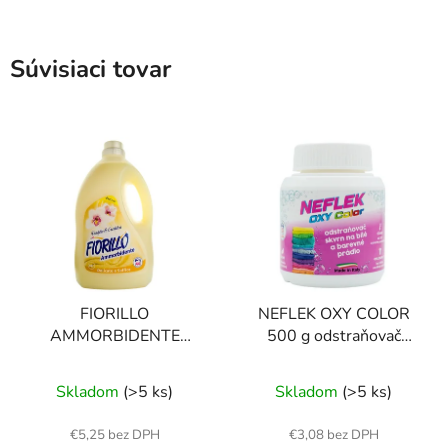
Súvisiaci tovar
FIORILLO
NEFLEK OXY COLOR
AMMORBIDENTE
500 g odstraňovač
VANIGLIA E ORCHIDEA
škvŕn
Priemerné
4000 ml aviváž
Skladom
(>5 ks)
Skladom
(>5 ks)
hodnotenie
produktu
€5,25 bez DPH
€3,08 bez DPH