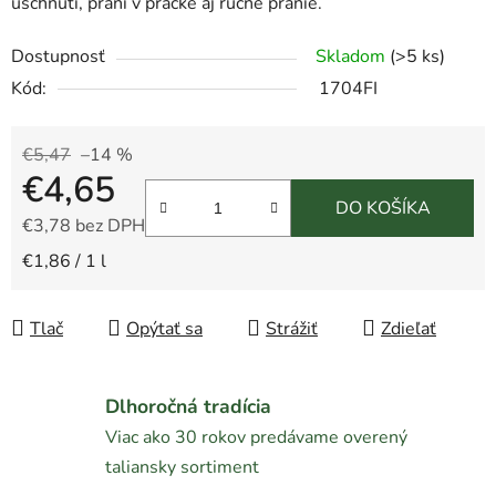
uschnutí, praní v práčke aj ručné pranie.
Dostupnosť
Skladom
(>5 ks)
Kód:
1704FI
€5,47
–14 %
€4,65
DO KOŠÍKA
€3,78 bez DPH
Jednotková cena:
€1,86 / 1 l
Tlač
Opýtať sa
Strážiť
Zdieľať
Dlhoročná tradícia
Viac ako 30 rokov predávame overený
taliansky sortiment