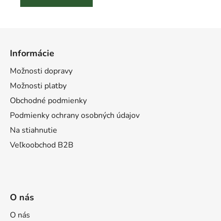
Z
á
Informácie
p
ä
Možnosti dopravy
t
Možnosti platby
i
Obchodné podmienky
e
Podmienky ochrany osobných údajov
Na stiahnutie
Veľkoobchod B2B
O nás
O nás